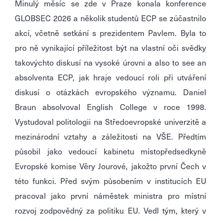
Minulý měsíc se zde v Praze konala konference
GLOBSEC 2026 a několik studentů ECP se zúčastnilo
akcí, včetně setkání s prezidentem Pavlem. Byla to
pro ně vynikající příležitost být na vlastní oči svědky
takovýchto diskusí na vysoké úrovni a also to see an
absolventa ECP, jak hraje vedoucí roli při utváření
diskusí o otázkách evropského významu. Daniel
Braun absolvoval English College v roce 1998.
Vystudoval politologii na Středoevropské univerzitě a
mezinárodní vztahy a záležitosti na VŠE. Předtím
působil jako vedoucí kabinetu místopředsedkyně
Evropské komise Věry Jourové, jakožto první Čech v
této funkci. Před svým působením v institucích EU
pracoval jako první náměstek ministra pro místní
rozvoj zodpovědný za politiku EU. Vedl tým, který v