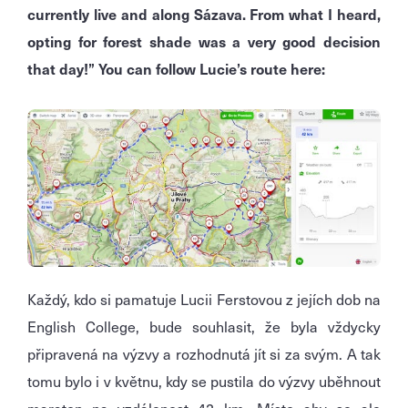
currently live and along Sázava.
From what I heard,
opting for forest shade was a very good decision
that day!”
You can follow Lucie’s route here:
Každý, kdo si pamatuje Lucii Ferstovou z jejích dob na
English College, bude souhlasit, že byla vždycky
připravená na výzvy a rozhodnutá jít si za svým. A tak
tomu bylo i v květnu, kdy se pustila do výzvy uběhnout
maraton na vzdálenost 42 km. Místo aby se ale