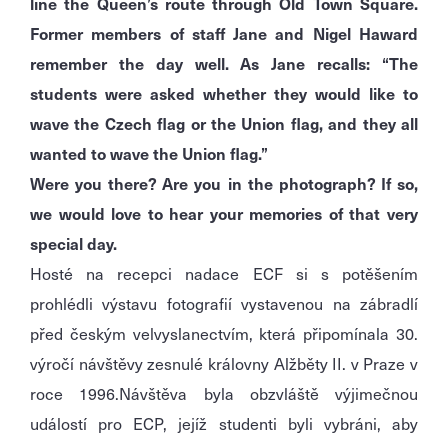
line the Queen’s route through Old Town Square.
Former members of staff Jane and Nigel Haward
remember the day well. As Jane recalls: “The
students were asked whether they would like to
wave the Czech flag or the Union flag, and they all
wanted to wave the Union flag.”
Were you there? Are you in the photograph? If so,
we would love to hear your memories of that very
special day.
Hosté na recepci nadace ECF si s potěšením
prohlédli výstavu fotografií vystavenou na zábradlí
před českým velvyslanectvím, která připomínala 30.
výročí návštěvy zesnulé královny Alžběty II. v Praze v
roce 1996.Návštěva byla obzvláště výjimečnou
událostí pro ECP, jejíž studenti byli vybráni, aby