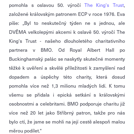
pomohla s oslavou 50. výročí
The King's Trust
,
založené královským patronem ECP v roce 1976. Eva
píše: „Byl to neskutečný týden ne s jednou, ale
DVĚMA velkolepými akcemi k oslavě 50. výročí The
King's Trust - našeho dlouholetého charitativního
partnera v BMO. Od Royal Albert Hall po
Buckinghamský palác se naskytly skutečné momenty
těžké k uvěření a skvělé příležitosti k zamyšlení nad
dopadem a úspěchy této charity, která dosud
pomohla více než 1,3 milionu mladých lidí. K tomu
všemu se přidala i epická setkání s královskými
osobnostmi a celebritami. BMO podporuje charitu již
více než 20 let jako Stříbrný patron, takže pro nás
bylo ctí, že jsme se mohli na její cestě alespoň malou
měrou podílet.“