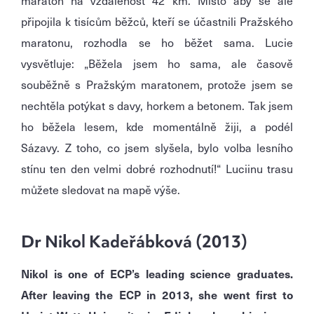
připojila k tisícům běžců, kteří se účastnili Pražského
maratonu, rozhodla se ho běžet sama. Lucie
vysvětluje: „Běžela jsem ho sama, ale časově
souběžně s Pražským maratonem, protože jsem se
nechtěla potýkat s davy, horkem a betonem. Tak jsem
ho běžela lesem, kde momentálně žiji, a podél
Sázavy. Z toho, co jsem slyšela, bylo volba lesního
stínu ten den velmi dobré rozhodnutí!“ Luciinu trasu
můžete sledovat na mapě výše.
Dr Nikol Kadeřábková (2013)
Nikol is one of ECP’s leading science graduates.
After leaving the ECP in 2013, she went first to