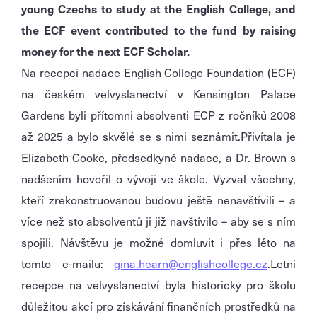
young Czechs to study at the English College, and
the ECF event contributed to the fund by raising
money for the next ECF Scholar.
Na recepci nadace English College Foundation (ECF)
na českém velvyslanectví v Kensington Palace
Gardens byli přítomni absolventi ECP z ročníků 2008
až 2025 a bylo skvělé se s nimi seznámit.Přivítala je
Elizabeth Cooke, předsedkyně nadace, a Dr. Brown s
nadšením hovořil o vývoji ve škole. Vyzval všechny,
kteří zrekonstruovanou budovu ještě nenavštívili – a
více než sto absolventů ji již navštívilo – aby se s ním
spojili. Návštěvu je možné domluvit i přes léto na
tomto e-mailu:
gina.hearn@englishcollege.cz
.Letní
recepce na velvyslanectví byla historicky pro školu
důležitou akcí pro získávání finančních prostředků na