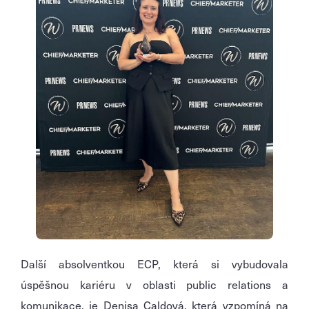
Další absolventkou ECP, která si vybudovala
úspěšnou kariéru v oblasti public relations a
komunikace, je Denisa Caldová, která vzpomíná na