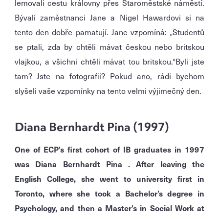
lemovali cestu královny přes Staroměstské náměstí.
Bývalí zaměstnanci Jane a Nigel Hawardovi si na
tento den dobře pamatují. Jane vzpomíná: „Studentů
se ptali, zda by chtěli mávat českou nebo britskou
vlajkou, a všichni chtěli mávat tou britskou.“Byli jste
tam? Jste na fotografii? Pokud ano, rádi bychom
slyšeli vaše vzpomínky na tento velmi výjimečný den.
Diana Bernhardt Pina (1997)
One of ECP’s first cohort of IB graduates in 1997
was Diana Bernhardt Pina . After leaving the
English College, she went to university first in
Toronto, where she took a Bachelor’s degree in
Psychology, and then a Master’s in Social Work at