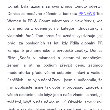
to, jak byla uznána za svůj přínos tomuto odvětví.
Denisa se nedávno zúčastnila banketu
PRNEWS
Top
Women in PR & Communications v New Yorku, kde
byla jednou z oceněných v kategorii „Inovátorky z
vlastních řad“. Toto prestižní uznání vyzdvihuje její
práci za posledních 11 let, kdy řídila globální PR
kampaně pro americké a evropské značky. Denisa
říká: „Sedět v místnosti s ostatními oceněnými
ženami a jít na pódium převzít cenu, zatímco
moderátorka přede všemi ostatními mluví o vašich
úspěších – to bylo něco! Znovu jsem si uvědomila, že
my, publicisté, jsme tak dobří v propagaci značek a
všech ostatních, ale když jde o naše vlastní uznání, je
zvláštní, když o nás někdo mluví. Obvykle jsme v roli
těch v zákulisí, které všechno koordinují, a ne ty na